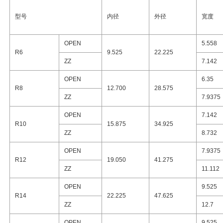
型号
内径
外径
宽度
OPEN
5.558
R6
9.525
22.225
ZZ
7.142
OPEN
6.35
R8
12.700
28.575
ZZ
7.9375
OPEN
7.142
R10
15.875
34.925
ZZ
8.732
OPEN
7.9375
R12
19.050
41.275
ZZ
11.112
OPEN
9.525
R14
22.225
47.625
ZZ
12.7
OPEN
9.525