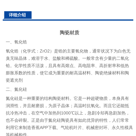
详细介绍
陶瓷材质
一、氧化锆
氧化锆（化学式：ZrO2）是锆的主要氧化物，通常状况下为白色无
臭无味晶体，难溶于水、盐酸和稀硫酸。一般常含有少量的二氧化
铪。化学性质不活泼，且具有高熔点、高电阻率、高折射率和低热
膨胀系数的性质，使它成为重要的耐高温材料、陶瓷绝缘材料和陶
瓷遮光剂
二、氮化硅
氮化硅是一种重要的结构陶瓷材料。它是一种超硬物质，本身具有
润滑性，并且耐磨损，为原子晶体；高温时抗氧化。而且它还能抵
抗冷热冲击，在空气中加热到1000℃以上，急剧冷却再急剧加热，
也不会碎裂。正是由于氮化硅陶瓷具有如此优异的特性，人们常常
利用它来制造香蕉APP下载、气轮机叶片、机械密封环、永久性模具
等机械构件。