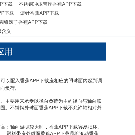
P下载
不锈钢冲压带座香蕉APP下载
PP下载
滚针香蕉APP下载
圆锥滚子香蕉APP下载
缀含义
品介绍及应用
，可以配入香蕉APP下载座相应的凹球面内起到调
荷。
上。主要用来承受以径向负荷为主的径向与轴向联
。不锈钢外球面香蕉APP下载不允许轴相对外
轴向游隙较大时，香蕉APP下载容易损坏。
性。 塑料带座外球面香蕉APP下载是将滚动香蕉