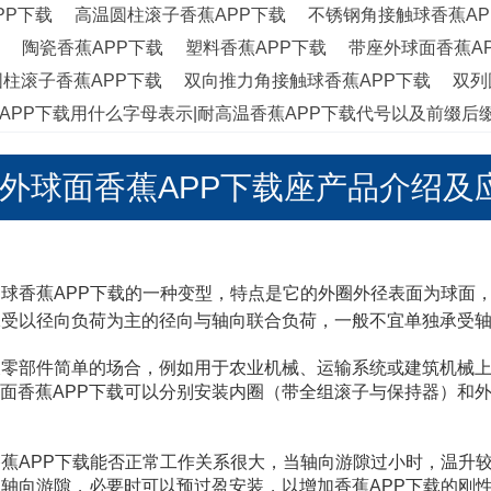
PP下载
高温圆柱滚子香蕉APP下载
不锈钢角接触球香蕉AP
载
陶瓷香蕉APP下载
塑料香蕉APP下载
带座外球面香蕉A
柱滚子香蕉APP下载
双向推力角接触球香蕉APP下载
双列
APP下载用什么字母表示|耐高温香蕉APP下载代号以及前缀后
香蕉APP下载座产
香蕉APP下载的一种变型，特点是它的外圈外径表面为球面
承受以径向负荷为主的径向与轴向联合负荷，一般不宜单独承受轴向负
件简单的场合，例如用于农业机械、运输系统或建筑机械
外球面香蕉APP下载可以分别安装内圈（带全组滚子与保持器）和外圈
。
下载能否正常工作关系很大，当轴向游隙过小时，温升较高；
隙，必要时可以预过盈安装，以增加香蕉APP下载的刚