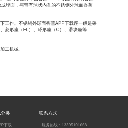
做成球面，与带有球状内孔的不锈钢外球面香蕉
境下工作。不锈钢外球面香蕉APP下载座一般是采
、菱形座（FL）、环形座（C）、滑块座等
加工机械。
载分类
联系方式
PP下载
服务热线：13395101668